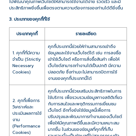
ไปพัฒนาคุณภาพเว็บไซต์ให้สามารถใช้งานได้ง่าย รวดเร็ว และมี
ประสิทธิภาพยิ่งขึ้นเพื่อตรงตามความต้องการของท่านได้ดียิ่งขึ้น
3. ประเภทของคุกกี้ที่ใช้
ประเภทคุกกี้
รายละเอียด
คุกกี้ประเภทนี้ช่วยให้ท่านสามารถเข้าถึง
1. คุกกี้ที่มีความ
ข้อมูลและใช้งานเว็บไซต์ได้ เช่น การลงชื่อ
จำเป็น (Strictly
เข้าใช้เว็บไซต์ หรือการสั่งซื้อสินค้า เพื่อให้
Necessary
เว็บไซต์สามารถทำงานได้เป็นปกติ มีความ
Cookies)
ปลอดภัย ซึ่งท่านจะไม่สามารถปิดการใช้
งานของคุกกี้ประเภทนี้ได้
คุกกี้ประเภทนี้ช่วยเสริมประสิทธิภาพในการ
ใช้บริการ เพื่อรวบรวมข้อมูลทางสถิติเกี่ยว
2. คุกกี้เพื่อการ
กับการสนใจและพฤติกรรมการเยี่ยมชม
วิเคราะห์และ
เว็บไซต์ อีกทั้งยังใช้ข้อมูลนี้เพื่อการ
ประเมินผลการใช้
ปรับปรุงและพัฒนาการทำงานของเว็บไซต์
งาน
เพื่อให้มีคุณภาพดีขึ้นและมีความเหมาะสม
(Performance
มากขึ้น ในส่วนของข้อมูลที่คุกกี้ที่เก็บ
Cookies)
รวบรวมนี้จะเป็นข้อมูลที่ไม่สามารถระบุตัว